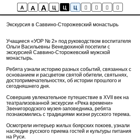
A
A
Новости
A
Ц
Ц
Ц
Экскурсия в Саввино-Сторожевский монастырь
Учащиеся «УОР № 2» под руководством воспитателя
Ольги Васильевны Венедюхиной посетили с
экскурсией Саввино-Сторожевский мужской
монастырь.
Ребята узнали историю разных событий, связанных с
основанием и расцветом святой обители, святынях,
достопримечательностях, об истории прошлого и
сегодняшнего дня.
Совершив увлекательное путешествие в XVII век на
театрализованной экскурсии «Река времени»
Звенигородского музея-заповедника, ребята
познакомились с традициями жизни русского терема.
Осмотрели интерьер жилых боярских покоев, узнали
наследие русского приема гостей и культуры питания
на Руси.