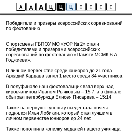
A
A
Новости
A
Ц
Ц
Ц
Победители и призеры всероссийских соревнований
по фехтованию
Спортсмены ГБПОУ МО «УОР № 2» стали
победителями и призерами всероссийских
соревнований по фехтованию «Памяти МСМК В.А.
Годжиева».
В личном первенстве среди юниоров до 21 года
Аркадий Кардава занял 1 место среди 84 участников.
В полуфинале наш фехтовальщик взял верх над
кировчанином Иваном Рычковым – 15:7, а в финале
обыграл петербуржца Елисея Писарева – 15:14.
Также на первую ступеньку пьедестала почета
поднялся Илья Лобикин, который стал лучшим в
личном первенстве юниоров до 24 лет.
Также пополнила копилку медалей нашего училища