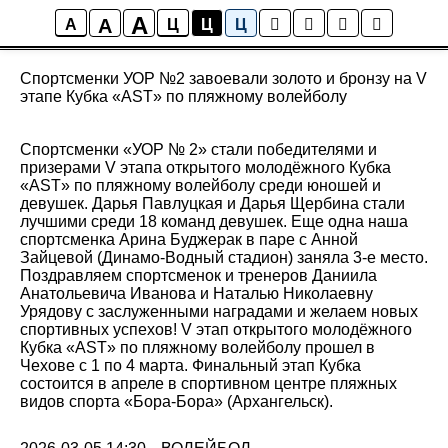
A
A
Новости
A
Ц
Ц
Ц
Спортсменки УОР №2 завоевали золото и бронзу на V
этапе Кубка «AST» по пляжному волейболу
Спортсменки «УОР № 2» стали победителями и
призерами V этапа открытого молодёжного Кубка
«AST» по пляжному волейболу среди юношей и
девушек. Дарья Павлуцкая и Дарья Щербина стали
лучшими среди 18 команд девушек. Еще одна наша
спортсменка Арина Буджерак в паре с Анной
Зайцевой (Динамо-Водный стадион) заняла 3-е место.
Поздравляем спортсменок и тренеров Даниила
Анатольевича Иванова и Наталью Николаевну
Урядову с заслуженными наградами и желаем новых
спортивных успехов! V этап открытого молодёжного
Кубка «AST» по пляжному волейболу прошел в
Чехове с 1 по 4 марта. Финальный этап Кубка
состоится в апреле в спортивном центре пляжных
видов спорта «Бора-Бора» (Архангельск).