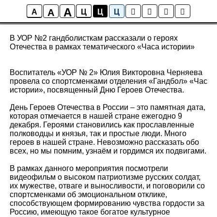
A
A
Новости
A
Ц
Ц
Ц
В УОР №2 гандболисткам рассказали о героях
Отечества в рамках тематического «Часа истории»
Воспитатель «УОР № 2» Юлия Викторовна Черняева
провела со спортсменками отделения «Гандбол» «Час
истории», посвященный Дню Героев Отечества.
День Героев Отечества в России – это памятная дата,
которая отмечается в нашей стране ежегодно 9
декабря. Героями становились как прославленные
полководцы и князья, так и простые люди. Много
героев в нашей стране. Невозможно рассказать обо
всех, но мы помним, узнаём и гордимся их подвигами.
В рамках данного мероприятия посмотрели
видеофильм о высоком патриотизме русских солдат,
их мужестве, отваге и выносливости, и поговорили со
спортсменками об эмоциональном отклике,
способствующем формированию чувства гордости за
Россию, имеющую такое богатое культурное