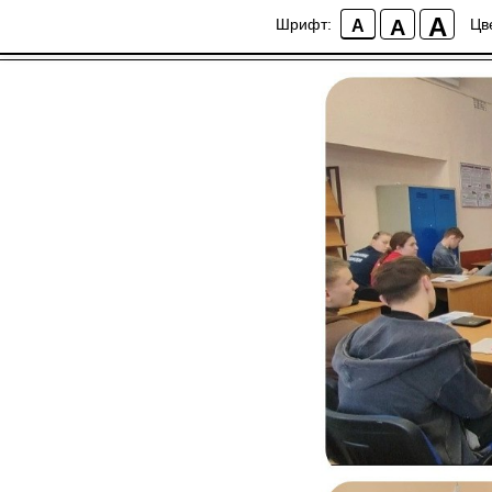
Психология, информ
A
A
Шрифт:
Цв
A
уроков