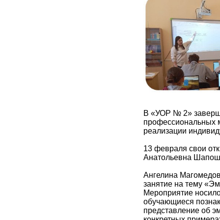
В «УОР № 2» заверш
профессиональных м
реализации индивид
13 февраля свои от
Анатольевна Шапошн
Ангелина Магомедов
занятие на тему «Э
Мероприятие носило
обучающиеся познак
представление об эм
конкретных примера