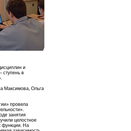
дисциплин и
 ступень в
.
а Максимова, Ольга
гии» провела
ельности».
оде занятия
учили целостное
х функции. На
рямая зависимость