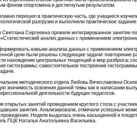
м фоном спортсмена и достигнутым результатом.
плавно перешел в практическую часть, где учащиеся изучи
хологической разгрузки и выполнили практическое задание
и Светлана Сергеевна провели интегрированное занятие п
 «Статистический анализ данных с применением электронн
формировать навыки анализа данных с применением элект
енной цели были решены следующие задачи: повторение ра
ости нахождение центральных тенденций и мер разброса; с
ния гистограммы; самостоятельное построение гистограмм
адачи.
ачальник методического отдела Любовь Вячеславовна Основ
кую значимость освоения данной темы как в написании вып
рофессиональной деятельности будущих педагогов.
я открытых занятий проведением круглого стола с участие
щавших занятия. Анализировали, отмечали успешные моме
 проведении. Неделя выдалась очень насыщенной и плодот
ель ПЦК Наталья Анатольевна Васильева.