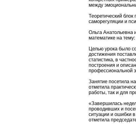
между эмоциональны
Теоретический блок 
саморегуляции и пси
Ольга Анатольевна 
математике на тему:
Целью урока было с
достижения поставл
статистика, в частн
построения и описа
профессиональной з
Занятие посетила н
отметила практичес
работы, так и для п
«Завершилась недел
проводивших и посе
ситуации и ошибки в
отметила председат