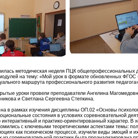
илась методическая неделя ПЦК общепрофессиональных 
одулей на тему: «Мой урок в формате обновленных ФГОС –
уального маршрута профессионального развития педагога»
крытые уроки провели преподаватели Ангелина Магомедовн
икова и Светлана Сергеевна Степкина.
на в рамках изучения дисциплины ОП.02 «Основы психоло
моциональные состояния в условиях соревновательной деят
 интерактивный и практико-ориентированный характер. В х
омились с ключевыми теоретическими аспектами темы: пол
оциях как психическом процессе, изучили виды эмоций и и
х из соревновательной практики была проанализирована п