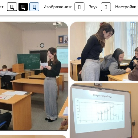
атика и математика: преподаватели УОР №2 подвели итоги
ет:
Изображения:
Звук:
Настройки:
Ц
Ц
Ц
Новости