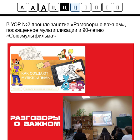
A
A
Новости
A
Ц
Ц
Ц
В УОР №2 прошло занятие «Разговоры о важном»,
посвящённое мультипликации и 90-летию
«Союзмультфильма»