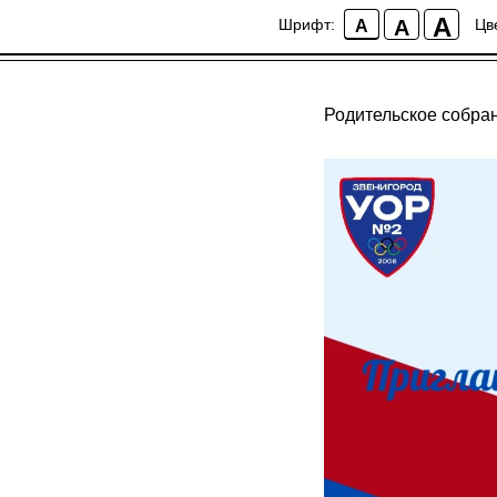
A
A
Шрифт:
Цв
A
Родительское собр