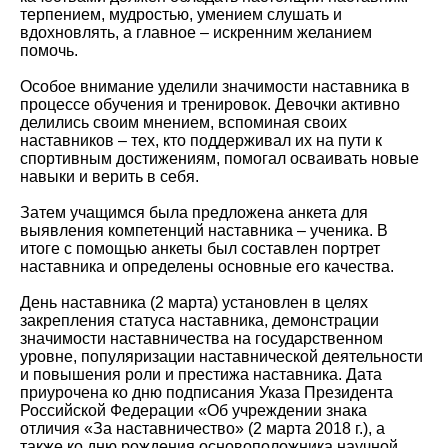
терпением, мудростью, умением слушать и
вдохновлять, а главное – искренним желанием
помочь.
Особое внимание уделили значимости наставника в
процессе обучения и тренировок. Девочки активно
делились своим мнением, вспоминая своих
наставников – тех, кто поддерживал их на пути к
спортивным достижениям, помогал осваивать новые
навыки и верить в себя.
Затем учащимся была предложена анкета для
выявления компетенций наставника – ученика. В
итоге с помощью анкеты был составлен портрет
наставника и определены основные его качества.
День наставника (2 марта) установлен в целях
закрепления статуса наставника, демонстрации
значимости наставничества на государственном
уровне, популяризации наставнической деятельности
и повышения роли и престижа наставника. Дата
приурочена ко дню подписания Указа Президента
Российской Федерации «Об учреждении знака
отличия «За наставничество» (2 марта 2018 г.), а
также ко дню рождения основоположника научной