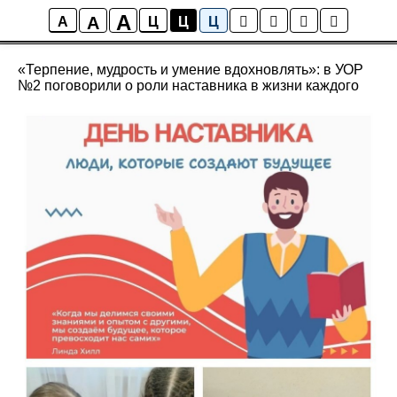
A
A
Новости
A
Ц
Ц
Ц
«Терпение, мудрость и умение вдохновлять»: в УОР
№2 поговорили о роли наставника в жизни каждого