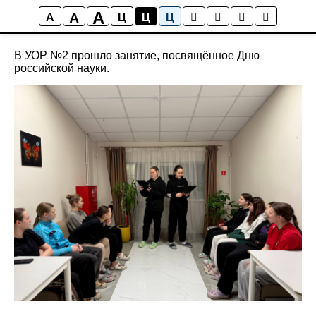
A
A
Новости
A
Ц
Ц
Ц
В УОР №2 прошло занятие, посвящённое Дню
российской науки.