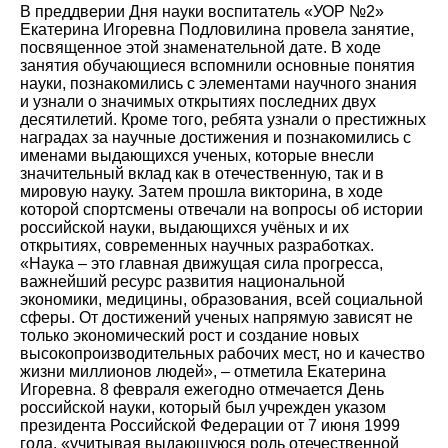
В преддверии Дня науки воспитатель «УОР №2»
Екатерина Игоревна Подловилина провела занятие,
посвященное этой знаменательной дате. В ходе
занятия обучающиеся вспомнили основные понятия
науки, познакомились с элементами научного знания
и узнали о значимых открытиях последних двух
десятилетий. Кроме того, ребята узнали о престижных
наградах за научные достижения и познакомились с
именами выдающихся ученых, которые внесли
значительный вклад как в отечественную, так и в
мировую науку. Затем прошла викторина, в ходе
которой спортсмены отвечали на вопросы об истории
российской науки, выдающихся учёных и их
открытиях, современных научных разработках.
«Наука – это главная движущая сила прогресса,
важнейший ресурс развития национальной
экономики, медицины, образования, всей социальной
сферы. От достижений ученых напрямую зависят не
только экономический рост и создание новых
высокопроизводительных рабочих мест, но и качество
жизни миллионов людей», – отметила Екатерина
Игоревна. 8 февраля ежегодно отмечается День
российской науки, который был учрежден указом
президента Российской Федерации от 7 июня 1999
года, «учитывая выдающуюся роль отечественной