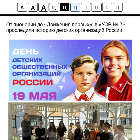
A
A
Новости
A
Ц
Ц
Ц
От пионерии до «Движения первых»: в «УОР № 2»
проследили историю детских организаций России