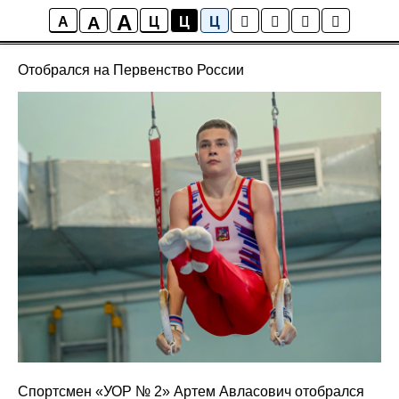
A
A
Новости
A
Ц
Ц
Ц
Отобрался на Первенство России
Спортсмен «УОР № 2» Артем Авласович отобрался