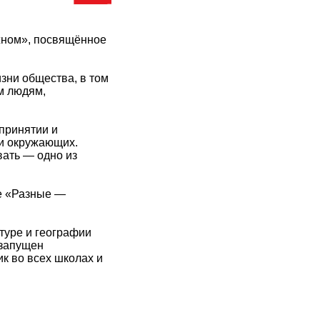
жном», посвящённое
зни общества, в том
м людям,
 принятии и
ки окружающих.
вать — одно из
е «Разные —
туре и географии
 запущен
к во всех школах и