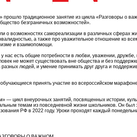
» прошло традиционное занятие из цикла «Разговоры о ва
бщество безграничных возможностей».
или о возможностях самореализации в различных сферах жи
нвалидностью, а также про уважительное отношение ко все
низме и взаимопомощи.
 у нас есть общие потребности в любви, уважении, дружбе,
ловек не может существовать вне общества и без поддерж
 разных людей, и умение принимать друг друга и поддержи
 обучающиеся принять участие во всероссийском марафон
м» — цикл внеурочных занятий, посвященных истории, куль
уальным темам из повседневной жизни школьников. Он был
ования РФ в 2022 году. Уроки проходят каждый понедельни
АЗГОВОРЫ О ВАЖНОМ