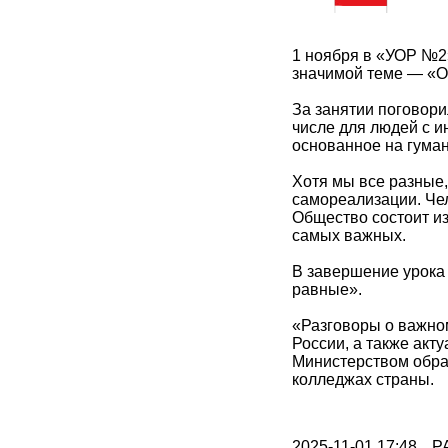
1 ноября в «УОР №2
значимой теме — «О
За занятии поговор
числе для людей с и
основанное на гума
Хотя мы все разные,
самореализации. Че
Общество состоит из
самых важных.
В завершение урока
равные».
«Разговоры о важно
России, а также акт
Министерством образ
колледжах страны.
2025-11-01 17:48
Р