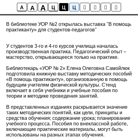
A
A
Новости
A
Ц
Ц
Ц
В библиотеке УОР №2 открылась выставка "В помощь
практиканту» для студентов-педагогов"
У студентов 3-го и 4-го курсов училища началась
производственная практика. Педагогический опыт –
мастерство, открывающееся только на практике.
Библиотекарь «УОР № 2» Елена Олеговна Самойлюк
подготовила книжную выставку методических пособий
«В помощь практиканту», организованную в помощь
будущим учителям физической культуры. Стенд
включает в себя учебники и учебные пособия по
теории и методике проведения занятий.
В представленных изданиях раскрывается значение
таких методических понятий, как цели, принципы и
средства обучения; содержание урока; планирование
учебного процесса. Пособия по внеклассной работе,
включающие практические материалы, могут быть
использованы на разных этапах обучения.