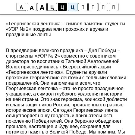
A
A
Новости
A
Ц
Ц
Ц
«Георгиевская ленточка – символ памяти»: студенты
«УОР № 2» поздравляли прохожих и вручали
праздничные ленты
В преддверии великого праздника – Дня Победы –
спортсмены «УОР № 2» совместно с советником
директора по воспитанию Татьяной Анатольевной
Волох присоединились к Всероссийской акции
«Георгиевская ленточка». Студенты вручали
прохожим георгиевские ленточки с тёплыми словами
поздравлений. Они напоминали всем, что
Георгиевская ленточка – это не просто праздничное
украшение, а символ глубокого уважения к истории
нашей страны. Это знак героизма, воинской доблести
и славы защитников России, проявленных в разные
исторические эпохи. Сегодня Георгиевская лента
олицетворяет нашу гордость и признательность
поколению Победителей. Она бережно объединяет
прошлое, настоящее и будущее, сохраняя для
потомков память о Великой Победе. Мы помним. Мы