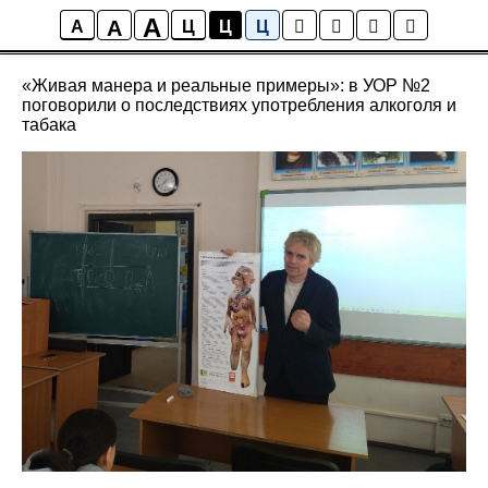
A
A
Новости
A
Ц
Ц
Ц
«Живая манера и реальные примеры»: в УОР №2
поговорили о последствиях употребления алкоголя и
табака